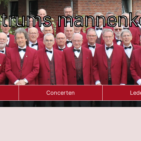
ltrums mannenk
Concerten
Led