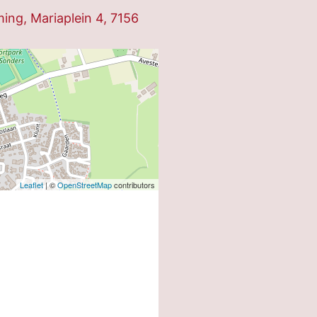
ng, Mariaplein 4, 7156
Leaflet
| ©
OpenStreetMap
contributors