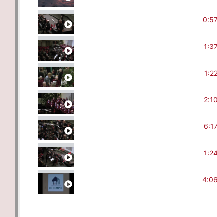
De Opening
0:5
De afsluiting
1:3
De nazit
1:2
Beltrums mannenkoor
2:1
Groot orkest
6:1
Tussen orkest
1:2
Het hele concert
4:0