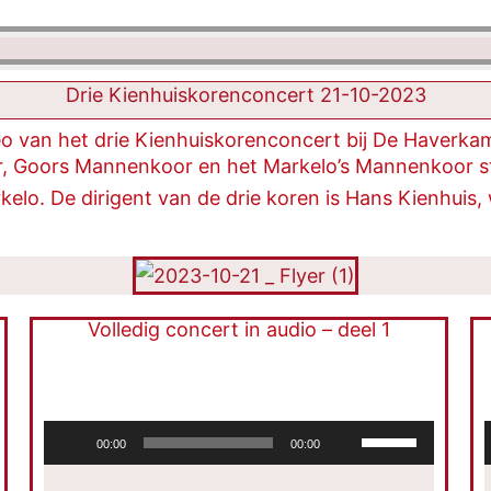
Drie Kienhuiskorenconcert 21-10-2023
eo van het drie Kienhuiskorenconcert bij De Haverka
r, Goors Mannenkoor en het Markelo’s Mannenkoor s
elo. De dirigent van de drie koren is Hans Kienhuis
Volledig concert in audio – deel 1
Audiospeler
Gebruik
00:00
00:00
Omhoog/Omla