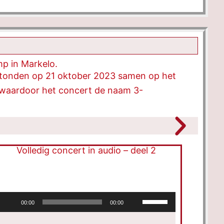
mp in Markelo.
tonden op 21 oktober 2023 samen op het
, waardoor het concert de naam 3-
Volledig concert in audio – deel 2
Audiospeler
Gebruik
00:00
00:00
ag
Omhoog/Omlaag