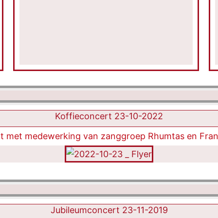
pijltoetsen
om
het
volume
te
verhogen
of
te
Koffieconcert 23-10-2022
verlagen.
ert met medewerking van zanggroep Rhumtas en Fran
Jubileumconcert 23-11-2019