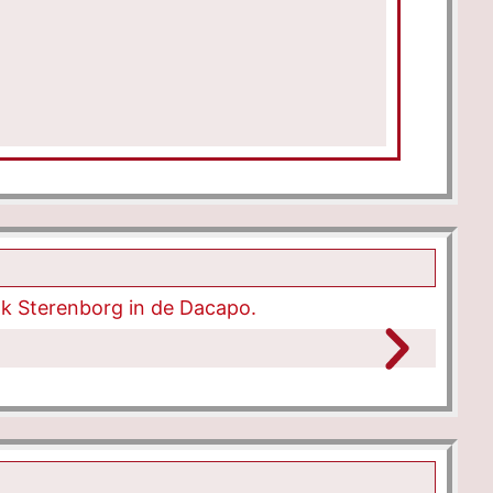
pijltoetsen
om
het
volume
te
verhogen
of
te
verlagen.
k Sterenborg in de Dacapo.