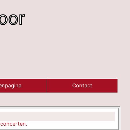
oor
enpagina
Contact
 concerten.