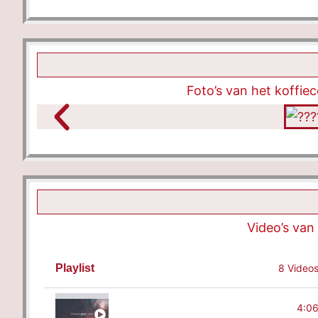
Foto’s van het koffi
Video’s van
Playlist
8 Video
De Tempel
4:0