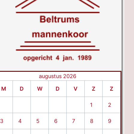
augustus 2026
M
D
W
D
V
Z
Z
1
2
3
4
5
6
7
8
9