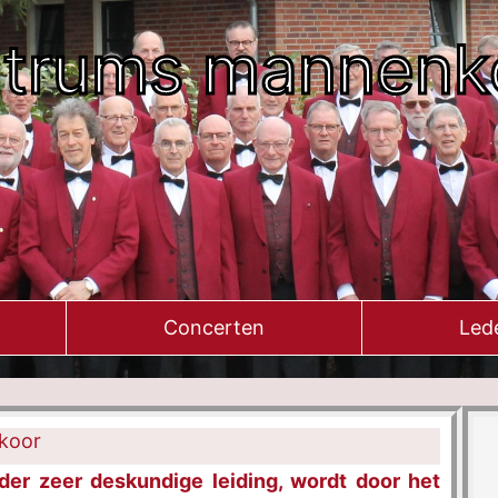
ltrums mannenk
Concerten
Led
koor
er zeer deskundige leiding, wordt door het